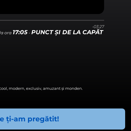
teracţionaţi cu alţi utilizatori.
-03:27
PUNCT ȘI DE LA CAPĂT
levantă intereselor
la ora
-
e cool, modern, exclusiv, amuzant și monden.
ce ți-am pregătit!