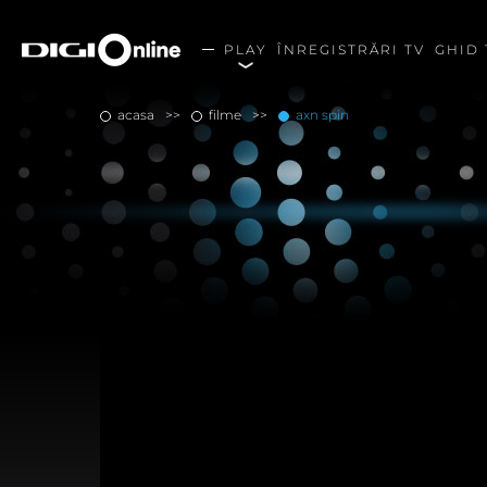
PLAY
ÎNREGISTRĂRI TV
GHID 
acasa
filme
axn spin