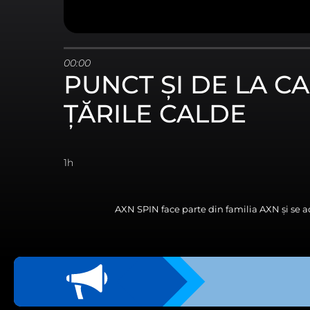
Aceste module cookie vă p
Vizualizarea modulelor
FIŞIERE COOKIE
00:00
Aceste module cookie sun
PUNCT ȘI DE LA CA
dumneavoastră, atât în ca
ȚĂRILE CALDE
Vizualizarea modulelor 
ACCEPT TOATE F
1h
TRIMITE
AXN SPIN face parte din familia AXN și se a
Vezi aici politica de confidenț