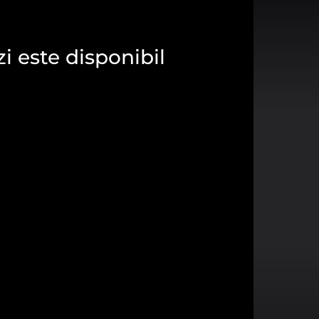
zi este disponibil
torilor site-ului, fiind activate
 priveşte.
fel să ne adaptăm necesității