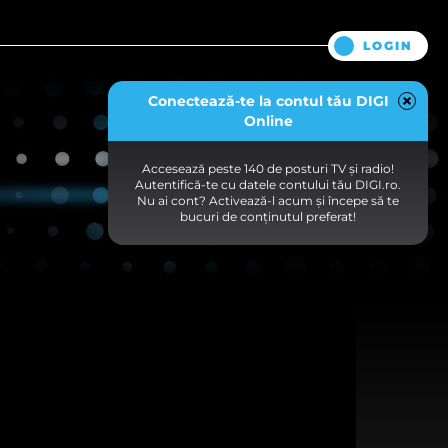
LOGIN
Conectează-te la contul tău DIGI
Online
Accesează peste 140 de posturi TV și radio!
Autentifică-te cu datele contului tău DIGI.ro.
Nu ai cont? Activează-l acum și începe să te
bucuri de conținutul preferat!