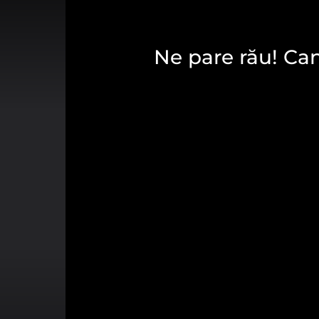
Ne pare rău! Cana
Alegerea dumneavoastră p
FIŞIERE COOKIE
Aceste cookies sunt stric
automat.
Vizualizarea modulelor
Vă rugăm să alegeţi care dintre 
FIŞIERE COOKIE 
Aceste module cookie ne
userului prin îmbunătăț
Vizualizarea modulelor
FIŞIERE COOKIE 