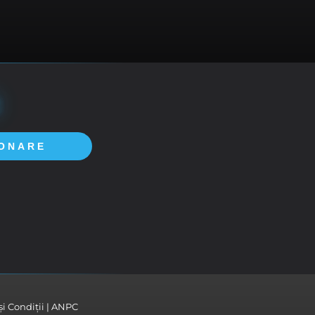
ONARE
i Condiții
ANPC