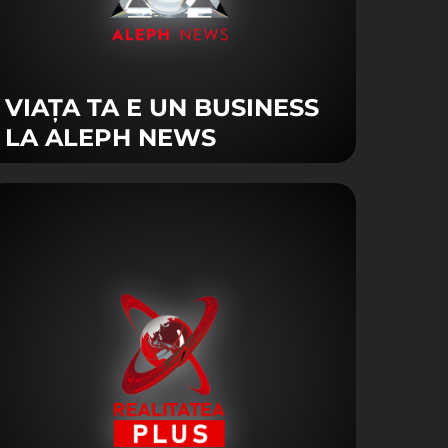
VIAȚA TA E UN BUSINESS
LA ALEPH NEWS
torilor site-ului, fiind activate
 priveşte.