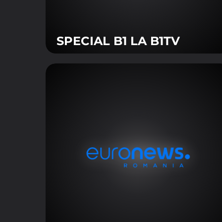
FIŞIERE COOKIE 
Aceste module cookie ne
userului prin îmbunătăț
SPECIAL B1 LA B1TV
Vizualizarea modulelor
FIŞIERE COOKIE 
Aceste module cookie vă p
Vizualizarea modulelor
FIŞIERE COOKIE
Aceste module cookie sun
dumneavoastră, atât în ca
Vizualizarea modulelor 
ACCEPT TOATE F
TRIMITE