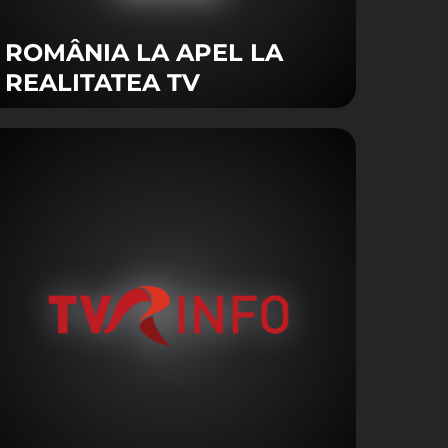
ROMÂNIA LA APEL LA
fel să ne adaptăm necesității
REALITATEA TV
teracţionaţi cu alţi utilizatori.
levantă intereselor