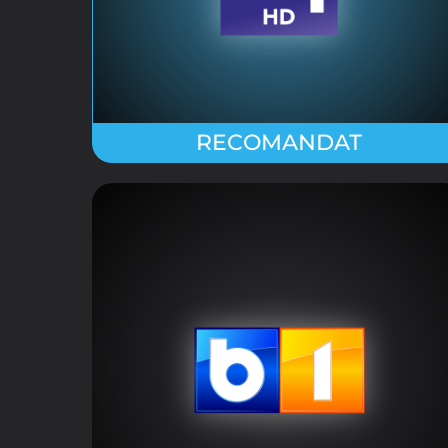
DIGIMATINAL LA DIGI 24
Stiri relevante, impartiale si prezentate cu
acuratete. Urmareste stiri interne, externe,
Alegerea dumneavoastră p
economice si politice
FIŞIERE COOKIE
Aceste cookies sunt stric
automat.
Vizualizarea modulelor
Vă rugăm să alegeţi care dintre 