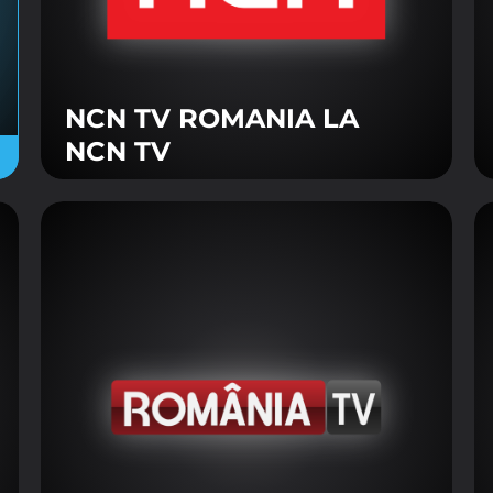
NCN TV ROMANIA LA
NCN TV
rivind modulele cookie de pe acest site
 NECESARE
t necesare pentru funcţionarea site-ului și necesită acordul vizita
 cookie necesare
fişierele cookie de mai jos doriţi să fie utilizate în ce vă