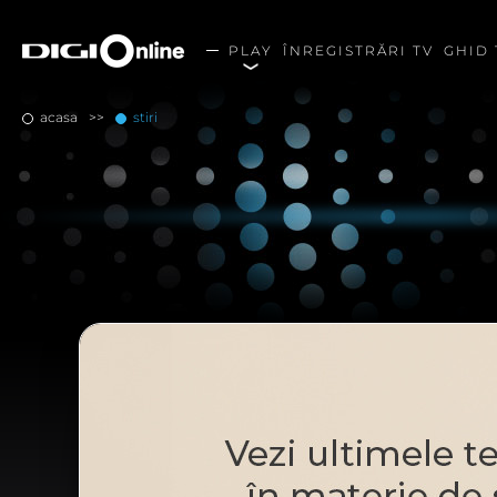
PLAY
ÎNREGISTRĂRI TV
GHID 
acasa
stiri