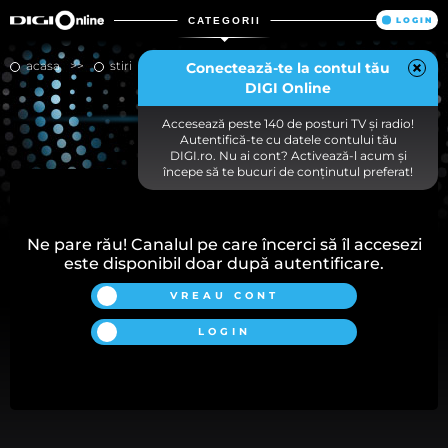
CATEGORII
LOGIN
acasa
stiri
tvr info
Conectează-te la contul tău
DIGI Online
TVR INFO
Accesează peste 140 de posturi TV și radio!
Autentifică-te cu datele contului tău
DIGI.ro. Nu ai cont? Activează-l acum și
începe să te bucuri de conținutul preferat!
Ne pare rău! Canalul pe care încerci să îl accesezi
este disponibil doar după autentificare.
VREAU CONT
LOGIN
Alegerea dumneavoastră privind modulele cookie