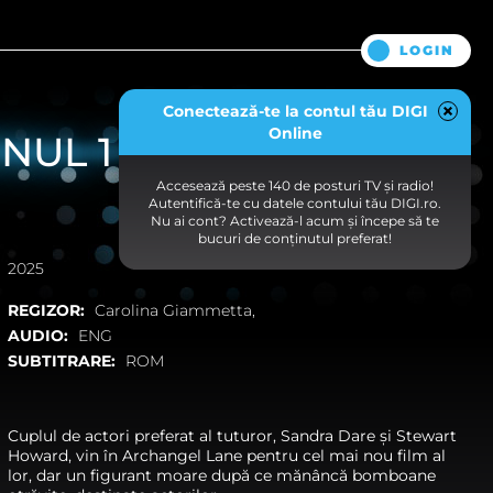
LOGIN
Conectează-te la contul tău DIGI
Online
NUL 1
Accesează peste 140 de posturi TV și radio!
Autentifică-te cu datele contului tău DIGI.ro.
Nu ai cont? Activează-l acum și începe să te
bucuri de conținutul preferat!
2025
REGIZOR:
Carolina Giammetta,
AUDIO:
ENG
SUBTITRARE:
ROM
Cuplul de actori preferat al tuturor, Sandra Dare și Stewart
Howard, vin în Archangel Lane pentru cel mai nou film al
lor, dar un figurant moare după ce mănâncă bomboane