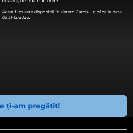
otrăvite, destinate actorilor.
Acest film este disponibil în sistem Catch-Up până la data
de 31-12-2026.
torilor site-ului, fiind activate
 priveşte.
fel să ne adaptăm necesității
ce ți-am pregătit!
teracţionaţi cu alţi utilizatori.