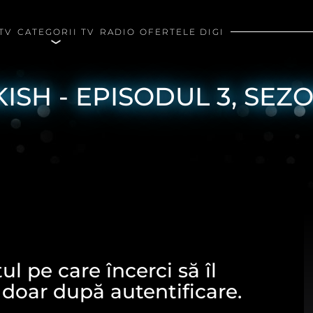
TV
CATEGORII TV
RADIO
OFERTELE DIGI
ISH - EPISODUL 3, SEZO
l pe care încerci să îl
 doar după autentificare.
rivind modulele cookie de pe acest site