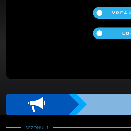
VREA
FIŞIERE COOKIE
Aceste cookies sunt stric
automat.
LO
Vizualizarea modulelor
Vă rugăm să alegeţi care dintre 
FIŞIERE COOKIE 
Aceste module cookie ne
userului prin îmbunătăț
Vizualizarea modulelor
FIŞIERE COOKIE 
Aceste module cookie vă p
Vizualizarea modulelor
FIŞIERE COOKIE
SEZONUL 1