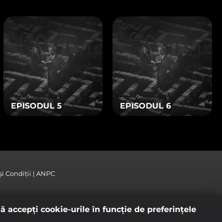
levantă intereselor
EPISODUL 5
EPISODUL 6
i Condiții
ANPC
ă accepţi cookie-urile în funcţie de preferinţele
ii cumulate). Conţinutul Digi Online este pus la dispoziţie