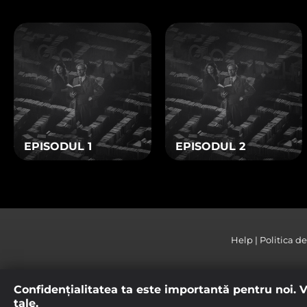
Aceste module cookie sun
dumneavoastră, atât în ca
Vizualizarea modulelor 
ACCEPT TOATE F
TRIMITE
Vezi aici politica de confidenț
EPISODUL 1
EPISODUL 2
Help
Politica d
Confidenţialitatea ta este importantă pentru noi. Vr
tale.
*Accesul la intreg continutul Digi Online este disponibil 