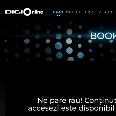
PLAY
ÎNREGISTRĂRI TV
GHID 
BOOK
Ne pare rău! Conținutu
accesezi este disponibil
Alegerea dumneavoastră p