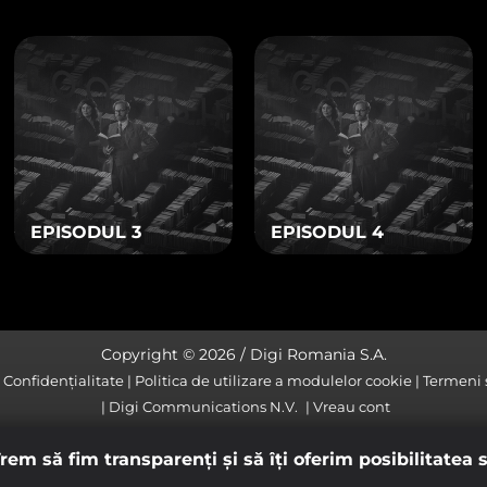
t folosite de noi și alte entităţi pentru a vă oferi publicitate re
drul site-ului nostru, cât și în afara acestuia.
cookie de publicitate
IȘIERELE COOKIE
ialitate
EPISODUL 3
EPISODUL 4
Copyright © 2026 / Digi Romania S.A.
e Confidențialitate
Politica de utilizare a modulelor cookie
Termeni ș
Digi Communications N.V.
Vreau cont
em să fim transparenţi și să îţi oferim posibilitatea s
gratuit pentru clientii cu televiziunea Digi si internetul Digi (servic