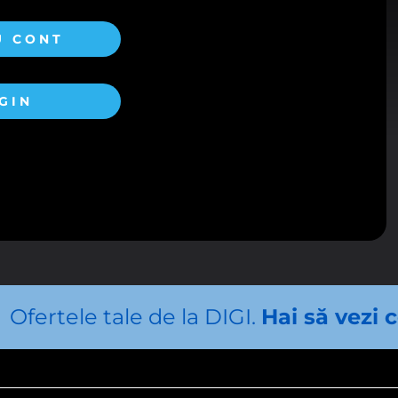
U CONT
rivind modulele cookie de pe acest site
GIN
 NECESARE
t necesare pentru funcţionarea site-ului și necesită acordul vizita
 cookie necesare
fişierele cookie de mai jos doriţi să fie utilizate în ce vă
DE ANALIZĂ
 permit să analizăm modul de folosire a paginii web, putând ast
Ofertele tale de la DIGI.
Hai să vezi 
irea permanentă a website-ului nostru.
 cookie de analiză
DE SOCIAL MEDIA