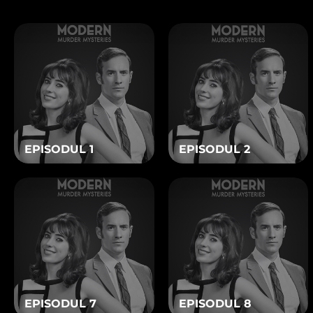
Aceste module cookie vă p
Vizualizarea modulelor
FIŞIERE COOKIE
Aceste module cookie sun
dumneavoastră, atât în ca
Vizualizarea modulelor 
ACCEPT TOATE F
EPISODUL 1
EPISODUL 2
TRIMITE
Vezi aici politica de confidenț
EPISODUL 7
EPISODUL 8