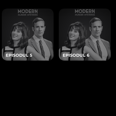
teracţionaţi cu alţi utilizatori.
levantă intereselor
EPISODUL 5
EPISODUL 6