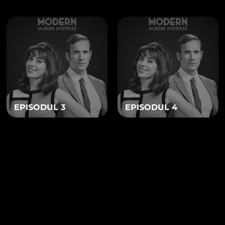
ermit să vă conectaţi la reţelele de socializare preferate și să in
 cookie social media
 DE PUBLICITATE/MARKETING PERSONALIZATE
t folosite de noi și alte entităţi pentru a vă oferi publicitate re
drul site-ului nostru, cât și în afara acestuia.
cookie de publicitate
IȘIERELE COOKIE
EPISODUL 3
EPISODUL 4
ialitate