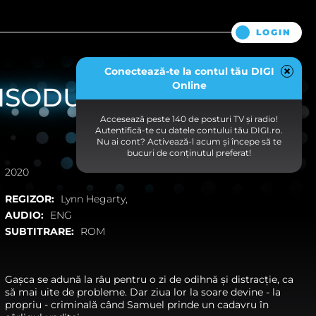
LOGIN
Conectează-te la contul tău DIGI
Online
ISODUL 7, SEZONUL 2
Accesează peste 140 de posturi TV și radio!
Autentifică-te cu datele contului tău DIGI.ro.
Nu ai cont? Activează-l acum și începe să te
bucuri de conținutul preferat!
2020
REGIZOR:
Lynn Hegarty,
AUDIO:
ENG
SUBTITRARE:
ROM
Gașca se adună la râu pentru o zi de odihnă și distracție, ca
să mai uite de probleme. Dar ziua lor la soare devine - la
propriu - criminală când Samuel prinde un cadavru în