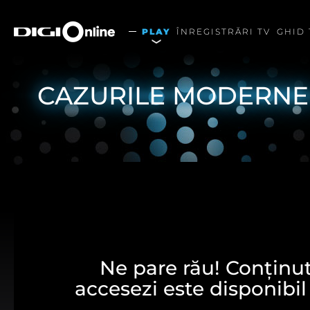
PLAY
ÎNREGISTRĂRI TV
GHID 
CAZURILE MODERNE A
Ne pare rău! Conținutu
accesezi este disponibil