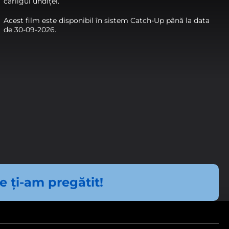
cârligul undiței.
Acest film este disponibil în sistem Catch-Up până la data
de 30-09-2026.
torilor site-ului, fiind activate
 priveşte.
fel să ne adaptăm necesității
ce ți-am pregătit!