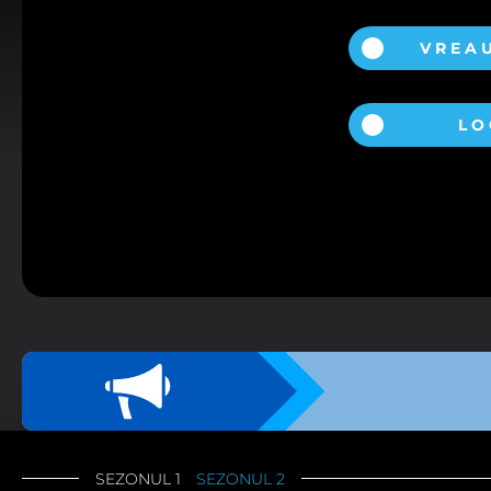
VREA
Alegerea dumneavoastră p
LO
FIŞIERE COOKIE
Aceste cookies sunt stric
automat.
Vizualizarea modulelor
Vă rugăm să alegeţi care dintre 
FIŞIERE COOKIE 
Aceste module cookie ne
userului prin îmbunătăț
Vizualizarea modulelor
FIŞIERE COOKIE 
SEZONUL 1
SEZONUL 2