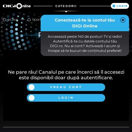
CATEGORII
LOGIN
acasa
sport
prima sport 3
Conectează-te la contul tău
DIGI Online
PRIMA SPORT 3
Accesează peste 140 de posturi TV și radio!
Autentifică-te cu datele contului tău
DIGI.ro. Nu ai cont? Activează-l acum și
începe să te bucuri de conținutul preferat!
Ne pare rău! Canalul pe care încerci să îl accesezi
este disponibil doar după autentificare.
VREAU CONT
LOGIN
Alegerea dumneavoastră privind modulele cookie