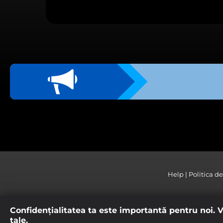
Aceste module cookie sun
dumneavoastră, atât în ca
Vizualizarea modulelor 
ACCEPT TOATE F
TRIMITE
Vezi aici politica de confidenț
Help
Politica d
Confidenţialitatea ta este importantă pentru noi. Vr
tale.
*Accesul la intreg continutul Digi Online este disponibil 