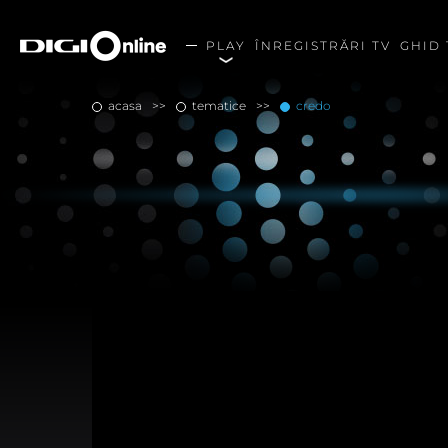
PLAY
ÎNREGISTRĂRI TV
GHID 
acasa
tematice
credo
Alegerea dumneavoastră p