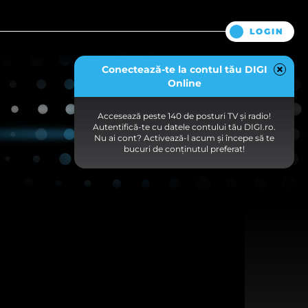
LOGIN
Conectează-te la contul tău DIGI
Online
Accesează peste 140 de posturi TV și radio!
Autentifică-te cu datele contului tău DIGI.ro.
Nu ai cont? Activează-l acum și începe să te
bucuri de conținutul preferat!