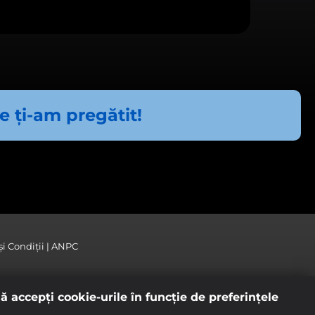
levantă intereselor
ce ți-am pregătit!
i Condiții
ANPC
ă accepţi cookie-urile în funcţie de preferinţele
ii cumulate). Conţinutul Digi Online este pus la dispoziţie