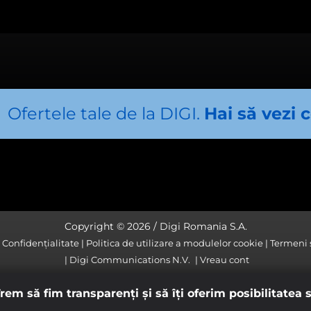
t folosite de noi și alte entităţi pentru a vă oferi publicitate re
drul site-ului nostru, cât și în afara acestuia.
cookie de publicitate
IȘIERELE COOKIE
Ofertele tale de la DIGI.
Hai să vezi 
ialitate
Copyright © 2026 / Digi Romania S.A.
e Confidențialitate
Politica de utilizare a modulelor cookie
Termeni ș
Digi Communications N.V.
Vreau cont
em să fim transparenţi și să îţi oferim posibilitatea s
gratuit pentru clientii cu televiziunea Digi si internetul Digi (servic