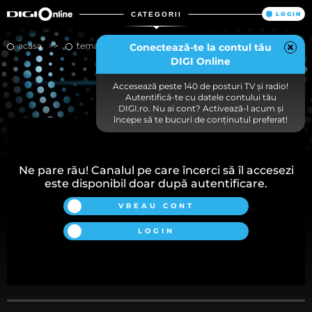
CATEGORII
LOGIN
acasa
tematice
medika
Conectează-te la contul tău
DIGI Online
MEDIKA
Accesează peste 140 de posturi TV și radio!
Autentifică-te cu datele contului tău
DIGI.ro. Nu ai cont? Activează-l acum și
începe să te bucuri de conținutul preferat!
Ne pare rău! Canalul pe care încerci să îl accesezi
este disponibil doar după autentificare.
VREAU CONT
LOGIN
Alegerea dumneavoastră privind modulele cookie